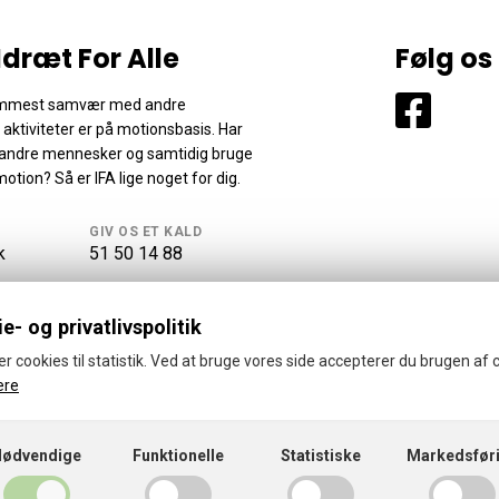
Idræt For Alle
Følg os
fremmest samvær med andre
aktiviteter er på motionsbasis. Har
de andre mennesker og samtidig bruge
otion? Så er IFA lige noget for dig.
GIV OS ET KALD
k
51 50 14 88
e- og privatlivspolitik
er cookies til statistik. Ved at bruge vores side accepterer du brugen af 
ere
© 2026 · Idræt For Alle
Cookies- og privatlivspolitik
CVR: 19006301
Nødvendige
Funktionelle
Statistiske
Markedsfør