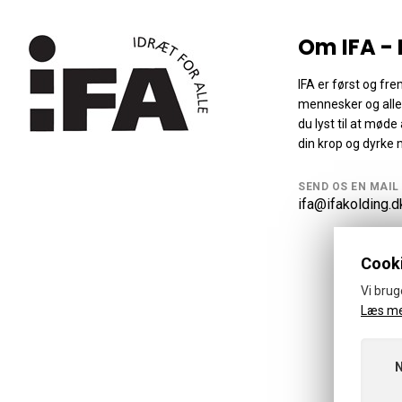
Om IFA - 
IFA er først og 
mennesker og alle 
du lyst til at mø
din krop og dyrke m
SEND OS EN MAIL
ifa@ifakolding.d
Cooki
Vi brug
Læs m